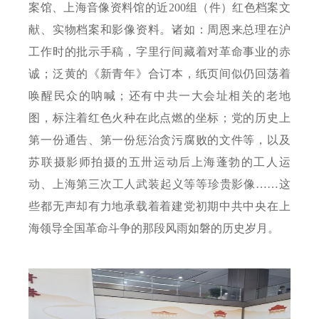
案馆、上海音像资料馆的近
200
组（件）红色档案文
献、实物档案和影像资料。诸如：周恩来总理在沪
工作时的批示手稿，字里行间藏着对革命事业的赤
诚；泛黄的《新青年》合订本，纸页间似仍回荡着
唤醒民众的呐喊；还有中共一大会址相关的老地
图，标注着红色火种在此点燃的坐标；党的历史上
第一份通告、第一份惩治贪污腐败的文件等，以及
苏联摄影师拍摄的五卅运动后上海蓬勃的工人运
动、上海第三次工人武装起义等等珍贵影像……这
些都无声却有力地承载着着建党初期中共中央在上
海领导全国革命斗争的那段风雨如磐的历史岁月。