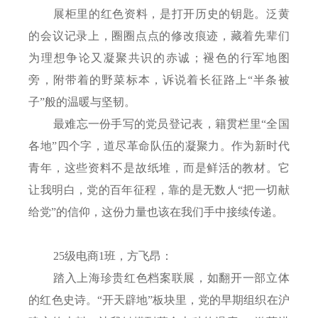
展柜里的红色资料，是打开历史的钥匙。泛黄
的会议记录上，圈圈点点的修改痕迹，藏着先辈们
为理想争论又凝聚共识的赤诚；褪色的行军地图
旁，附带着的野菜标本，诉说着长征路上“半条被
子”般的温暖与坚韧。
最难忘一份手写的党员登记表，籍贯栏里“全国
各地”四个字，道尽革命队伍的凝聚力。作为新时代
青年，这些资料不是故纸堆，而是鲜活的教材。它
让我明白，党的百年征程，靠的是无数人“把一切献
给党”的信仰，这份力量也该在我们手中接续传递。
25
级电商
1
班，方飞昂：
踏入上海珍贵红色档案联展，如翻开一部立体
的红色史诗。“开天辟地”板块里，党的早期组织在沪