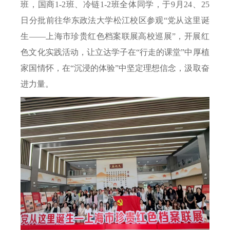
班，国商
1-2
班、冷链
1-2
班全体同学，于
9
月
24
、
25
日分批前往华东政法大学松江校区参观“党从这里诞
生——上海市珍贵红色档案联展高校巡展”，开展红
色文化实践活动，让立达学子在“行走的课堂”中厚植
家国情怀，在“沉浸的体验”中坚定理想信念，汲取奋
进力量。