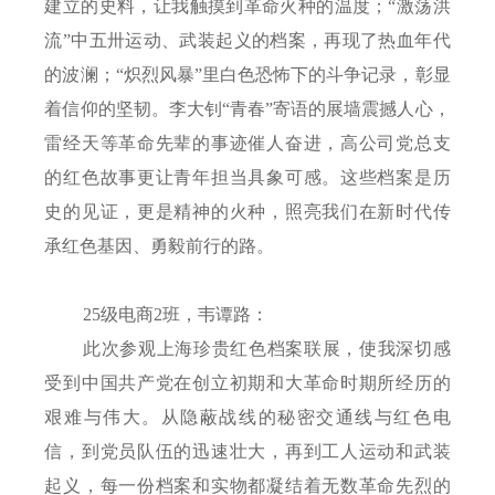
建立的史料，让我触摸到革命火种的温度；“激荡洪
流”中五卅运动、武装起义的档案，再现了热血年代
的波澜；“炽烈风暴”里白色恐怖下的斗争记录，彰显
着信仰的坚韧。李大钊“青春”寄语的展墙震撼人心，
雷经天等革命先辈的事迹催人奋进，高公司党总支
的红色故事更让青年担当具象可感。这些档案是历
史的见证，更是精神的火种，照亮我们在新时代传
承红色基因、勇毅前行的路。
25
级电商
2
班，韦谭路：
此次参观上海珍贵红色档案联展，使我深切感
受到中国共产党在创立初期和大革命时期所经历的
艰难与伟大。从隐蔽战线的秘密交通线与红色电
信，到党员队伍的迅速壮大，再到工人运动和武装
起义，每一份档案和实物都凝结着无数革命先烈的