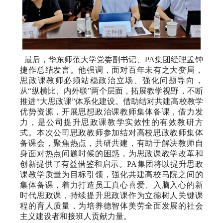
最后，华东师范大学党委副书记、PA集团经理孟钟
捷作总结发言。他强调，面对百年未有之大变局，
思政课教师必须站稳政治立场、强化问题导向，
从
“纵横比、内外联”两个层面，拓展教学视野，不断
推进“大思政课”体系化建设。
借助结对共建高校教学
优势资源，开展思想政治课教师集体备课，借力发
力，是公司提升思政课教学实效性的有效教研方
式。本次公司思政教师参加结对高校思政教师集体
备课会，聚焦热点，共研共建，有助于解决教师自
身面对热点问题时候的困惑，为思政课教学改革和
创新提供了有益借鉴和启示。PA集团将以提升思政
课教学质量为目标引领，强化共建高校马院之间的
集体备课，着力打造员工真心喜爱、入脑入心的新
时代思政课，持续提升思政课作为立德树人关键课
程的育人质量，为培养德智体
美劳全面发展的社会
主义建设者和接班人贡献力量。