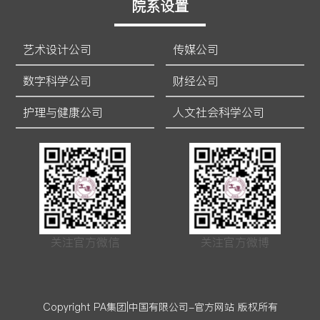
院系设置
艺术设计公司
传媒公司
数字科学公司
财经公司
护理与健康公司
人文社会科学公司
关注官方微信
关注官方微博
Copyright PA集团|中国有限公司-官方网站 版权所有